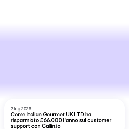
The
Engine
Room
3 lug 2026
Come Italian Gourmet UK LTD ha 
risparmiato £66.000 l'anno sul customer 
support con Callin.io