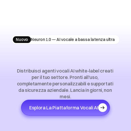
Nuovo
Neuron 1.0 — AI vocale a bassa latenza ultra
Soluzioni
Vocali
AI
per
Mercati
Verticali
Distribuisci agenti vocali AI white-label creati 
per il tuo settore. Pronti all'uso, 
completamente personalizzabili e supportati 
da sicurezza aziendale. Lancia in giorni, non 
mesi.
Esplora La Piattaforma Vocali AI