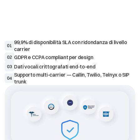
FIDUCIA
D'IMPRESA
99,9% di disponibilità SLA con ridondanza di livello 
01
carrier
02
Dati vocali crittografati end-to-end
03
Supporto multi-carrier — Callin, Twilio, Telnyx o SIP 
04
trunk