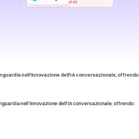
ficiale
vocale
per
le
imprese,
democratizzat
avanguardia nell'innovazione dell'IA conversazionale, offrendo
a
artificiale
vocale
per
le
impres
zzata
vanguardia nell'innovazione dell'IA conversazionale, offrendo: