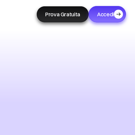
Prova Gratuita
Accedi
dale
con
la
ndo
il
futuro