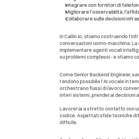
Integrare con fornitori di telefo
Migliorare l'osservabilità, l'affi
Collaborare sulle decisioni infra
Cosa
Stiamo
Cerc
In Callin.io, stiamo costruendo l'in
conversazioni uomo-macchina. La no
implementare agenti vocali intelli
su problemi complessi - e stiamo 
Punti
Bonus
Come Senior Backend Engineer, sarai 
rendono possibile l'AI vocale in tem
orchestrano flussi di lavoro convers
interi sistemi, prenderai decisioni
Lavorerai a stretto contatto con un 
codice. Aspettati sfide tecniche di
difficile.
Perché
Callin.io