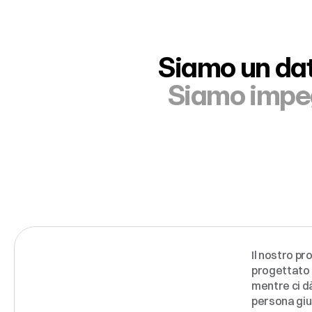
Siamo un dato
Siamo impegn
Il nostro pr
PROCESSO
DI
progettato p
mentre ci dà
SELEZIONE
persona giu