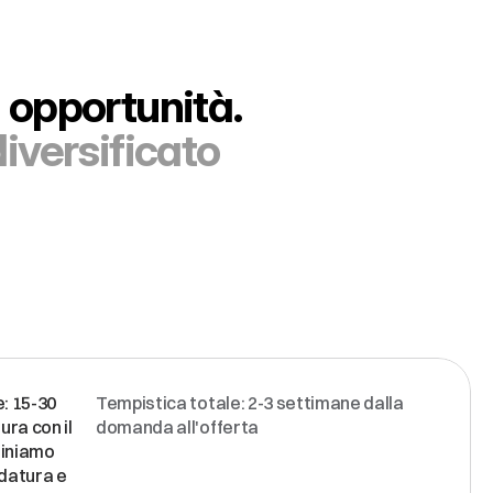
i opportunità.
iversificato 
: 15-30 
Tempistica totale: 2-3 settimane dalla 
ra con il 
domanda all'offerta
iniamo 
atura e 