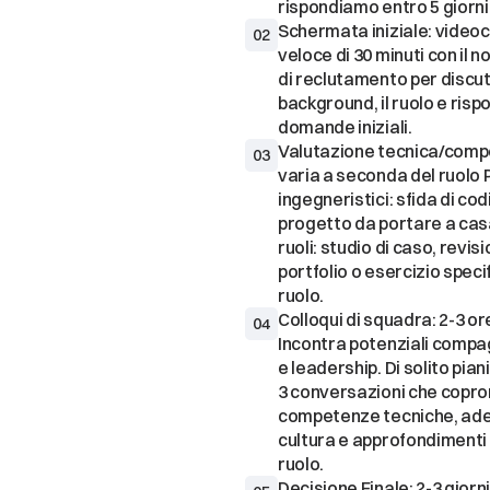
Schermata iniziale: video
02
veloce di 30 minuti con il n
di reclutamento per discute
background, il ruolo e rispo
Valutazione tecnica/comp
03
varia a seconda del ruolo Pe
ingegneristici: sfida di codi
progetto da portare a casa.
ruoli: studio di caso, revisi
portfolio o esercizio specifi
Colloqui di squadra: 2-3 ore
04
Incontra potenziali compag
e leadership. Di solito pian
3 conversazioni che copro
competenze tecniche, ader
cultura e approfondimenti s
Decisione Finale: 2-3 giorni 