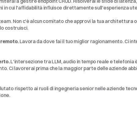
limiterai a gestire endpoint CRUD. Risolverai le sfide di latenza, 
i in cui l'affidabilità influisce direttamente sull'esperienza ut
team. Non c'è alcun comitato che approvi la tua architettura o u
lo costruisci.
 remoto.
 Lavora da dove fai il tuo miglior ragionamento. Ci inter
rto.
 L'intersezione tra LLM, audio in tempo reale e telefonia 
to. Ci lavorerai prima che la maggior parte delle aziende abb
lutato rispetto ai ruoli di ingegneria senior nelle aziende tecnol
ione.