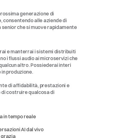
a prossima generazione di 
, consentendo alle aziende di 
m senior che si muove rapidamente 
ai e manterrai i sistemi distribuiti 
o i flussi audio ai microservizi che 
qualcun altro. Possiederai interi 
e in produzione.
 di affidabilità, prestazioni e 
 di costruire qualcosa di 
a in tempo reale
rsazioni AI dal vivo
 grazia