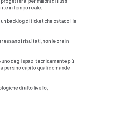
progetterai per milioni di flussi 
ente in tempo reale.
n backlog di ticket che ostacoli le 
essano i risultati, non le ore in 
è uno degli spazi tecnicamente più 
ia persino capito quali domande 
ogiche di alto livello, 