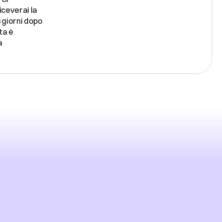
everai la 
giorni dopo 
ta è 
 
ARI