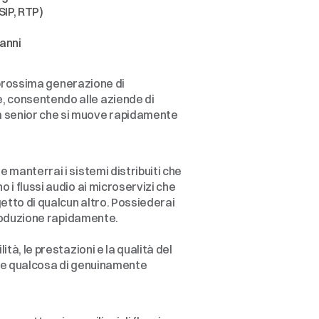
SIP, RTP)
 anni
a prossima generazione di 
, consentendo alle aziende di 
m senior che si muove rapidamente 
manterrai i sistemi distribuiti che 
i flussi audio ai microservizi che 
etto di qualcun altro. Possiederai 
 produzione rapidamente.
à, le prestazioni e la qualità del 
uire qualcosa di genuinamente 