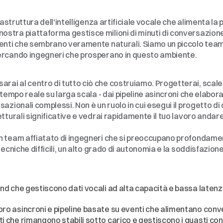
lin.io
frastruttura dell'intelligenza artificiale vocale che alimenta l
stra piattaforma gestisce milioni di minuti di conversazione
genti che sembrano veramente naturali. Siamo un piccolo tea
cercando ingegneri che prosperano in questo ambiente.
 sarai al centro di tutto ciò che costruiamo. Progetterai, scaler
 tempo reale su larga scala - dai pipeline asincroni che elaboran
azionali complessi. Non è un ruolo in cui esegui il progetto di 
etturali significative e vedrai rapidamente il tuo lavoro andar
 team affiatato di ingegneri che si preoccupano profondamente
tecniche difficili, un alto grado di autonomia e la soddisfazione
nd che gestiscono dati vocali ad alta capacità e bassa latenz
oro asincroni e pipeline basate su eventi che alimentano conve
ti che rimangono stabili sotto carico e gestiscono i guasti con