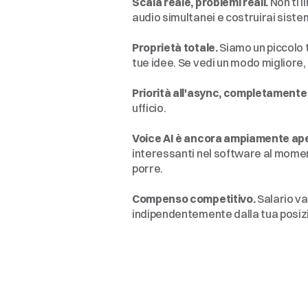
Scala reale, problemi reali.
 Non ti 
audio simultanei e costruirai sistem
Proprietà totale.
 Siamo un piccolo 
tue idee. Se vedi un modo migliore, 
Priorità all'async, completamente
ufficio.
Voice AI è ancora ampiamente ape
interessanti nel software al momen
porre.
Compenso competitivo.
 Salario va
indipendentemente dalla tua posiz