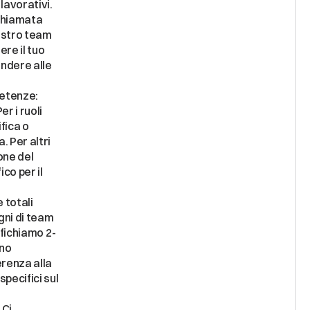
chiamata 
ostro team 
re il tuo 
ndere alle 
etenze: 
r i ruoli 
fica o 
 Per altri 
one del 
co per il 
 totali 
ni di team 
ifichiamo 2-
no 
enza alla 
pecifici sul 
Ci 