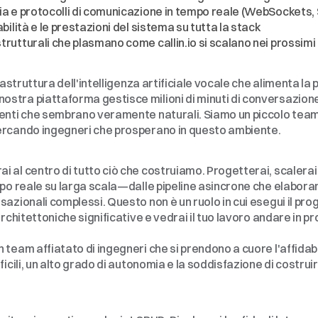
nia e protocolli di comunicazione in tempo reale (WebSockets, 
dabilità e le prestazioni del sistema su tutta la stack
strutturali che plasmano come callin.io si scalano nei prossimi
ando
frastruttura dell'intelligenza artificiale vocale che alimenta l
stra piattaforma gestisce milioni di minuti di conversazione
genti che sembrano veramente naturali. Siamo un piccolo tea
cercando ingegneri che prosperano in questo ambiente.
al centro di tutto ciò che costruiamo. Progetterai, scalerai e 
po reale su larga scala—dalle pipeline asincrone che elaborano 
azionali complessi. Questo non è un ruolo in cui esegui il prog
 architettoniche significative e vedrai il tuo lavoro andare in
team affiatato di ingegneri che si prendono a cuore l'affidabilit
fficili, un alto grado di autonomia e la soddisfazione di costr