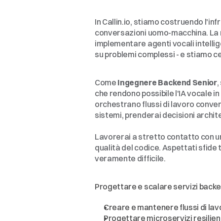
Informazioni
su
Cal
In Callin.io, stiamo costruendo l'in
conversazioni uomo-macchina. La no
implementare agenti vocali intelli
su problemi complessi - e stiamo 
Il
Ruolo
Come 
Ingegnere Backend Senior
,
che rendono possibile l'IA vocale in
orchestrano flussi di lavoro convers
sistemi, prenderai decisioni archit
Lavorerai a stretto contatto con un
qualità del codice. Aspettati sfide 
veramente difficile.
Su
cosa
lavorerai
Progettare e scalare servizi backe
Creare e mantenere flussi di lav
Progettare microservizi resilien