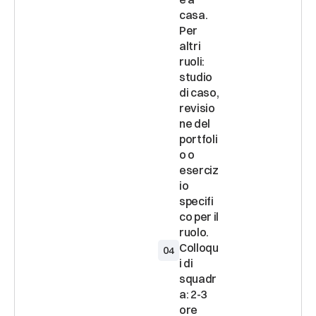
casa. 
Per 
altri 
ruoli: 
studio 
di caso, 
revisio
ne del 
portfoli
o o 
eserciz
io 
specifi
co per il 
Colloqu
04
i di 
squadr
a: 2-3 
ore 