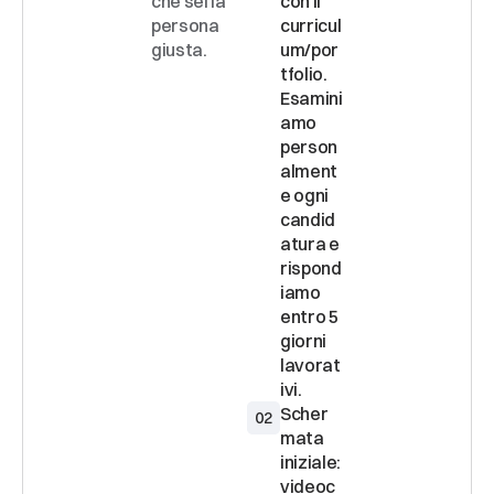
che sei la 
con il 
persona 
curricul
giusta.
um/por
tfolio. 
Esamini
amo 
person
alment
e ogni 
candid
atura e 
rispond
iamo 
entro 5 
giorni 
lavorat
Scher
02
mata 
iniziale: 
videoc