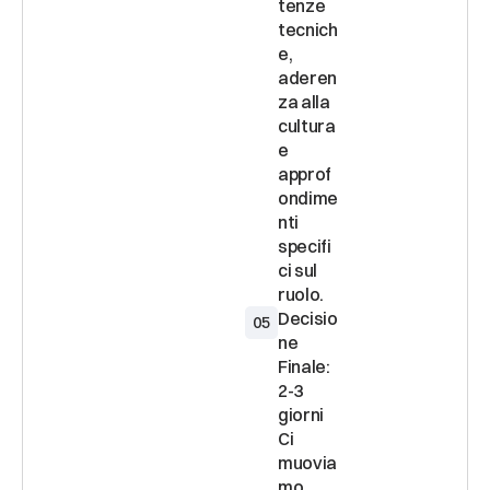
tenze 
tecnich
e, 
aderen
za alla 
cultura 
e 
approf
ondime
nti 
specifi
ci sul 
Decisio
05
ne 
Finale: 
2-3 
giorni 
Ci 
muovia
mo 