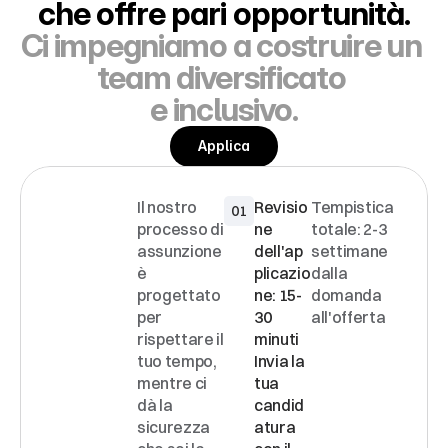
che offre pari opportunità.
Ci impegniamo a costruire un 
team diversificato 
e inclusivo.
Applica
Il nostro 
Revisio
Tempistica 
01
PROCE
processo di 
ne 
totale: 2-3 
SSO
assunzione 
dell'ap
settimane 
DI
è 
plicazio
dalla 
SELEZI
progettato 
ne: 15-
domanda 
per 
30 
all'offerta
ONE
rispettare il 
minuti 
tuo tempo, 
Invia la 
mentre ci 
tua 
dà la 
candid
sicurezza 
atura 