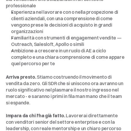
professionale
Esperienza nel lavorare con o nella prospezione di 
clienti aziendali, con una comprensione di come 
vengono prese le decisioni di acquisto in grandi 
organizzazioni
Familiarità con strumenti di engagement vendite — 
Outreach, Salesloft, Apollo o simili
Ambizione a crescere in un ruolo di AE a ciclo 
completo e una chiara comprensione di come appare 
quel percorso per te
Perché
Callin.io
Arriva presto.
 Stiamo costruendo il movimento di 
vendita da zero. Gli SDR che si uniscono ora avranno un 
ruolo significativo nel plasmare il nostro ingresso nel 
mercato - e saranno i primi in fila man mano che il team 
si espande.
Impara da chi l'ha già fatto.
 Lavorerai direttamente 
con venditori senior del settore enterprise e con la 
leadership, con reale mentorship e un chiaro percorso 