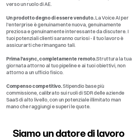
verso un ruolo di AE.
Un prodotto degno di essere venduto.
 La Voice AI per 
l'enterprise è genuinamente nuova, genuinamente 
preziosa e genuinamente interessante da discutere. I 
tuoi potenziali clienti saranno curiosi - il tuo lavoro è 
assicurarti che rimangano tali.
Prima l'async, completamente remoto.
Struttura la tua 
giornata attorno al tuo pipeline e ai tuoi obiettivi, non 
attorno a un ufficio fisico.
Compenso competitivo.
 Stipendio base più 
commissione, calibrato sui ruoli di SDR delle aziende 
SaaS di alto livello, con un potenziale illimitato man 
mano che raggiungi e superi le quote.
Siamo un datore di lavoro 