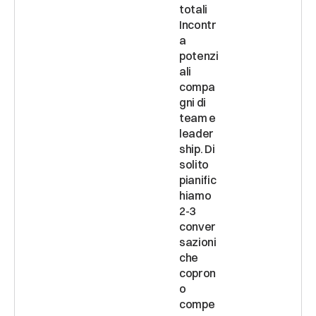
totali 
Incontr
a 
potenzi
ali 
compa
gni di 
team e 
leader
ship. Di 
solito 
pianific
hiamo 
2-3 
conver
sazioni 
che 
copron
o 
compe