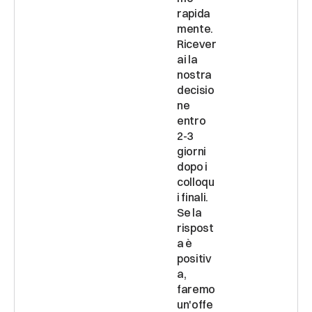
rapida
mente. 
Ricever
ai la 
nostra 
decisio
ne 
entro 
2-3 
giorni 
dopo i 
colloqu
i finali. 
Se la 
rispost
a è 
positiv
a, 
faremo 
un'offe