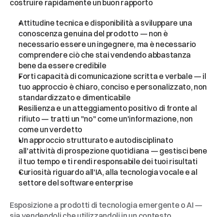
costruire rapidamente un buon rapporto
Attitudine tecnica e disponibilità a sviluppare una 
conoscenza genuina del prodotto — non è 
necessario essere un ingegnere, ma è necessario 
comprendere ciò che stai vendendo abbastanza 
bene da essere credibile
Forti capacità di comunicazione scritta e verbale — il 
tuo approccio è chiaro, conciso e personalizzato, non 
standardizzato e dimenticabile
Resilienza e un atteggiamento positivo di fronte al 
rifiuto — tratti un "no" come un'informazione, non 
come un verdetto
Un approccio strutturato e autodisciplinato 
all'attività di prospezione quotidiana — gestisci bene 
il tuo tempo e ti rendi responsabile dei tuoi risultati
Curiosità riguardo all'IA, alla tecnologia vocale e al 
settore del software enterprise
Punti
Bonus
Esposizione a prodotti di tecnologia emergente o AI — 
sia vendendoli che utilizzandoli in un contesto 