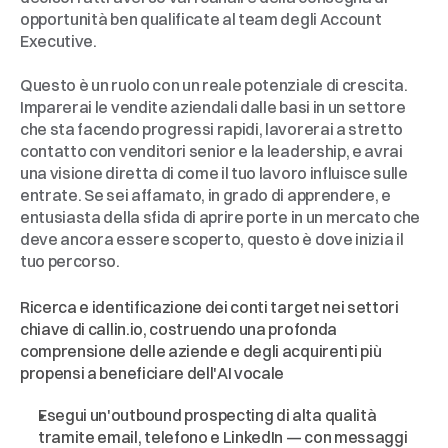
opportunità ben qualificate al team degli Account 
Executive.
Questo è un ruolo con un reale potenziale di crescita. 
Imparerai le vendite aziendali dalle basi in un settore 
che sta facendo progressi rapidi, lavorerai a stretto 
contatto con venditori senior e la leadership, e avrai 
una visione diretta di come il tuo lavoro influisce sulle 
entrate. Se sei affamato, in grado di apprendere, e 
entusiasta della sfida di aprire porte in un mercato che 
deve ancora essere scoperto, questo è dove inizia il 
tuo percorso.
Su
cosa
lavorerai
Ricerca e identificazione dei conti target nei settori 
chiave di callin.io, costruendo una profonda 
comprensione delle aziende e degli acquirenti più 
propensi a beneficiare dell'AI vocale
Esegui un'outbound prospecting di alta qualità 
tramite email, telefono e LinkedIn — con messaggi 