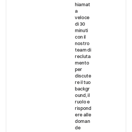
hiamat
a 
veloce 
di 30 
minuti 
con il 
nostro 
team di 
recluta
mento 
per 
discute
re il tuo 
backgr
ound, il 
ruolo e 
rispond
ere alle 
doman
de 