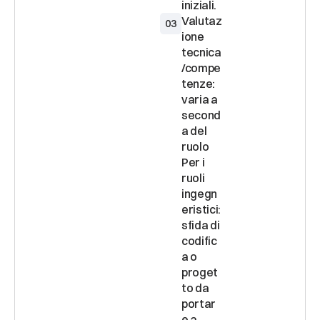
Valutaz
03
ione 
tecnica
/compe
tenze: 
varia a 
second
a del 
ruolo 
Per i 
ruoli 
ingegn
eristici: 
sfida di 
codific
a o 
proget
to da 
portar
e a 