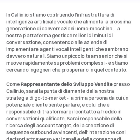
Informazioni
su
Callin.io
In Callin.io stiamo costruendo l'infrastruttura di 
intelligenza artificiale vocale che alimenta la prossima 
generazione di conversazioni uomo-macchina. La 
nostra piattaforma gestisce milioni di minuti di 
conversazione, consentendo alle aziende di 
implementare agenti vocali intelligenti che sembrano 
davvero naturali. Siamo un piccolo team senior che si 
muove rapidamente su problemi complessi - e stiamo 
cercando ingegneri che prosperano in quel contesto.
Il
Ruolo
Come 
Rappresentante dello Sviluppo Vendite
 presso 
Callin.io, sarai la punta di diamante della nostra 
strategia di go-to-market - la prima persona da cui un 
potenziale cliente sente parlare, e colui che è 
responsabile di trasformare il contatto a freddo in 
conversazioni qualificate. Sarai responsabile della 
ricerca degli account target, della creazione di 
sequenze outbound avvincenti, dell'interazione con i 
decisori attraverso vari canali e della consegna di 