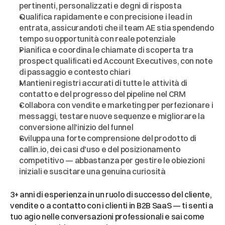
pertinenti, personalizzati e degni di risposta
Qualifica rapidamente e con precisione i lead in 
entrata, assicurandoti che il team AE stia spendendo 
tempo su opportunità con reale potenziale
Pianifica e coordina le chiamate di scoperta tra 
prospect qualificati ed Account Executives, con note 
di passaggio e contesto chiari
Mantieni registri accurati di tutte le attività di 
contatto e del progresso del pipeline nel CRM
Collabora con vendite e marketing per perfezionare i 
messaggi, testare nuove sequenze e migliorare la 
conversione all'inizio del funnel
Sviluppa una forte comprensione del prodotto di 
callin.io, dei casi d'uso e del posizionamento 
competitivo — abbastanza per gestire le obiezioni 
iniziali e suscitare una genuina curiosità
Cosa
Stiamo
Cercando
3+ anni di esperienza in un ruolo di successo del cliente, 
vendite o a contatto con i clienti in B2B SaaS — ti senti a 
tuo agio nelle conversazioni professionali e sai come 