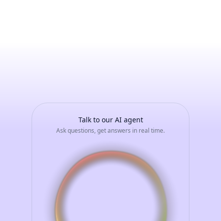
MATTEO
PINTO
-
Avvia
una
conversazione
con
il
tuo
assistente
AI