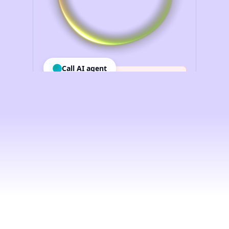
Intelligenza
artificiale
vocale
per
le
imprese,
democratizzata