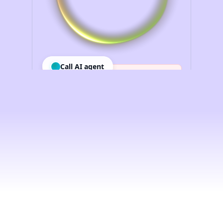
Intelligenza
artificiale
vocale
per
le
imprese,
democratizzata