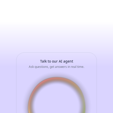
MASSIMO
ADORNO
-
Avvia
una
conversazione
con
il
tuo
assistente
AI