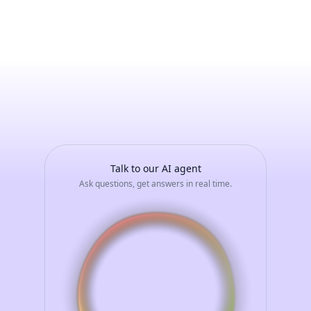
MARISA
LANZEROTTI
-
Avvia
una
conversazione
con
il
tuo
assistente
AI