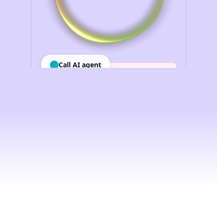
Intelligenza
artificiale
vocale
per
le
imprese,
democratizzata