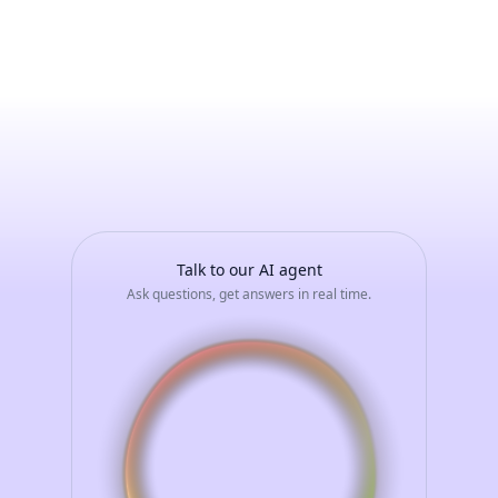
Marco
Paoli
-
Avvia
una
conversazione
con
il
tuo
assistente
AI