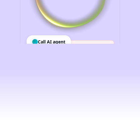
Intelligenza
artificiale
vocale
per
le
imprese,
democratizzata