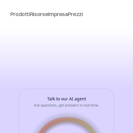
Prodotti
Risorse
Impresa
Prezzi
EDRINI
-
Avvia
una
convers
nte
AI