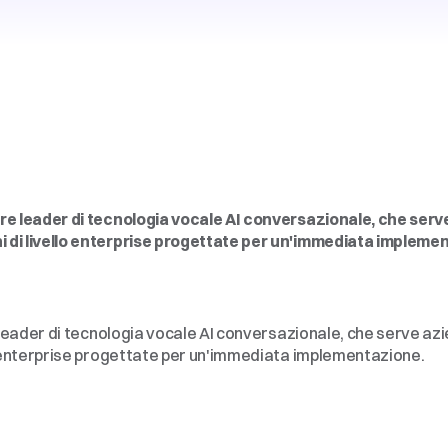
artificiale
vocale
per
le
imprese,
zata
artificiale
vocale
per
le
imprese,
zata
tore leader di tecnologia vocale AI conversazionale, che serve
ni di livello enterprise progettate per un'immediata impleme
artificiale
vocale
per
le
imprese,
zata
e leader di tecnologia vocale AI conversazionale, che serve azie
lo enterprise progettate per un'immediata implementazione.