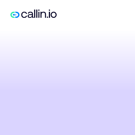
LUCIANO
P
tuo
assiste