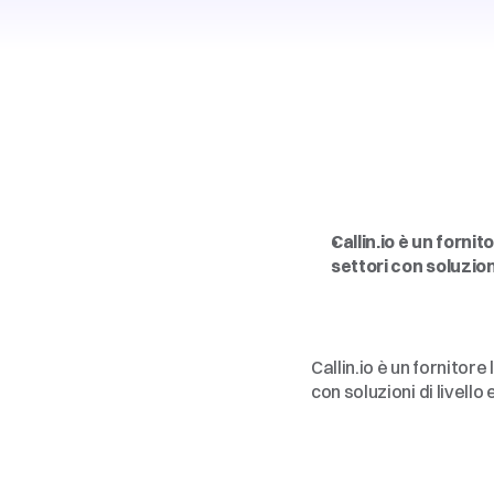
Intelligenza
democratiz
Intelligenza
democratiz
Callin.io è un forni
settori con soluzio
Intelligenza
democratiz
Callin.io è un fornitor
con soluzioni di livel