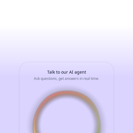
Arcangelo
Ramponi
-
Avvia
una
conversazione
con
il
tuo
assistente
AI