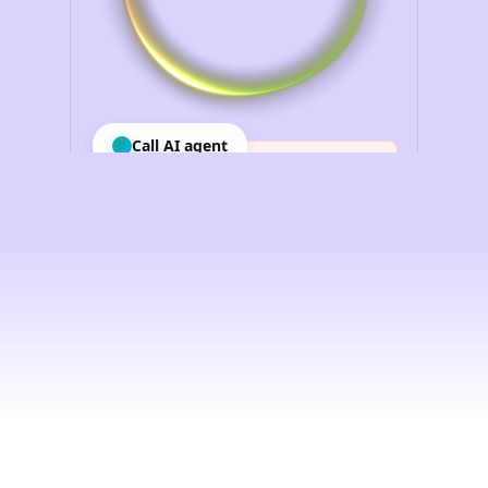
Intelligenza
artificiale
vocale
per
le
imprese,
democratizzata