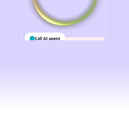
Intelligenza
artificiale
vocale
per
le
imprese,
democratizzata