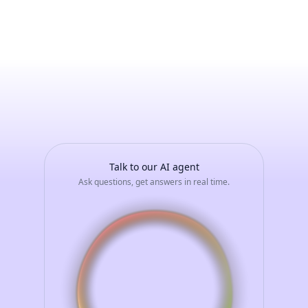
Alberto
Galli
-
Avvia
una
conversazione
con
il
tuo
assistente
AI