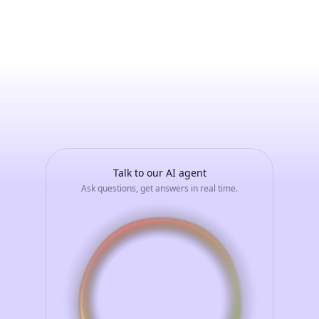
Monica
Prezzi
-
Avvia
una
conversazione
con
il
tuo
assistente
AI