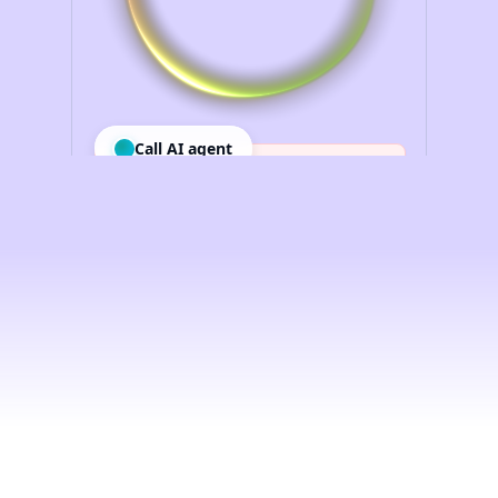
Intelligenza
artificiale
vocale
per
le
imprese,
democratizzata