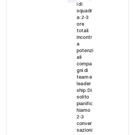
i di 
squadr
a: 2-3 
ore 
totali 
Incontr
a 
potenzi
ali 
compa
gni di 
team e 
leader
ship. Di 
solito 
pianific
hiamo 
2-3 
conver
sazioni 