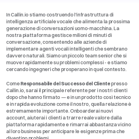
Informazioni
su
Callin.io
In Callin.io stiamo costruendo l'infrastruttura di 
intelligenza artificiale vocale che alimenta la prossima 
generazione di conversazioni uomo-macchina. La 
nostra piattaforma gestisce milioni di minuti di 
conversazione, consentendo alle aziende di 
implementare agenti vocali intelligenti che sembrano 
davvero naturali. Siamo un piccolo team senior che si 
muove rapidamente su problemi complessi - e stiamo 
cercando ingegneri che prosperano in quel contesto.
Il
Ruolo
Come 
Responsabile del Successo del Cliente
 presso 
Callin.io, sarai il principale referente per i nostri clienti 
dopo che hanno firmato — e in un prodotto così tecnico 
e in rapida evoluzione come il nostro, quella relazione è 
estremamente importante. Onboarderai nuovi 
account, aiuterai i clienti a trarre reale valore dalla 
piattaforma rapidamente e rimarrai abbastanza vicino 
al loro business per anticipare le esigenze prima che 
diventino problemi.