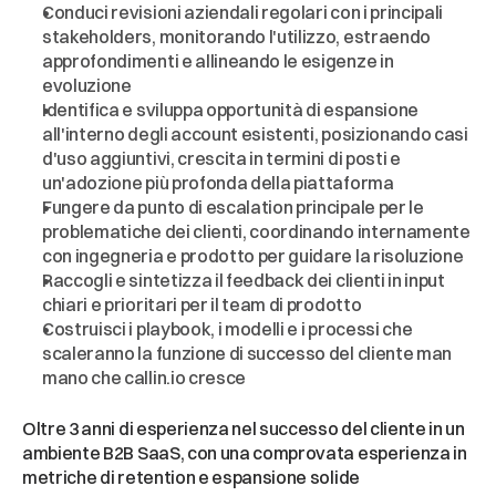
Conduci revisioni aziendali regolari con i principali 
stakeholders, monitorando l'utilizzo, estraendo 
approfondimenti e allineando le esigenze in 
evoluzione
Identifica e sviluppa opportunità di espansione 
all'interno degli account esistenti, posizionando casi 
d'uso aggiuntivi, crescita in termini di posti e 
un'adozione più profonda della piattaforma
Fungere da punto di escalation principale per le 
problematiche dei clienti, coordinando internamente 
con ingegneria e prodotto per guidare la risoluzione
Raccogli e sintetizza il feedback dei clienti in input 
chiari e prioritari per il team di prodotto
Costruisci i playbook, i modelli e i processi che 
scaleranno la funzione di successo del cliente man 
mano che callin.io cresce
Cosa
Stiamo
Cercando
Oltre 3 anni di esperienza nel successo del cliente in un 
ambiente B2B SaaS, con una comprovata esperienza in 
metriche di retention e espansione solide