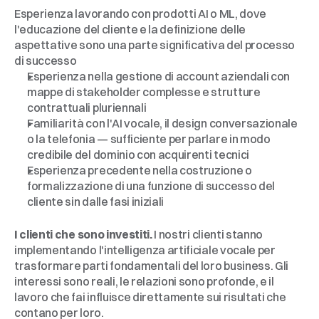
Punti
Bonus
Esperienza lavorando con prodotti AI o ML, dove 
l'educazione del cliente e la definizione delle 
aspettative sono una parte significativa del processo 
di successo
Esperienza nella gestione di account aziendali con 
mappe di stakeholder complesse e strutture 
contrattuali pluriennali
Familiarità con l'AI vocale, il design conversazionale 
o la telefonia — sufficiente per parlare in modo 
credibile del dominio con acquirenti tecnici
Esperienza precedente nella costruzione o 
formalizzazione di una funzione di successo del 
cliente sin dalle fasi iniziali
Perché
Callin.io
I clienti che sono investiti.
 I nostri clienti stanno 
implementando l'intelligenza artificiale vocale per 
trasformare parti fondamentali del loro business. Gli 
interessi sono reali, le relazioni sono profonde, e il 
lavoro che fai influisce direttamente sui risultati che 
contano per loro.