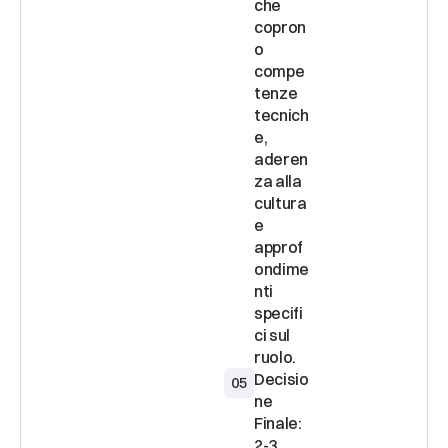
che 
copron
o 
compe
tenze 
tecnich
e, 
aderen
za alla 
cultura 
e 
approf
ondime
nti 
specifi
ci sul 
Decisio
05
ne 
Finale: 
2-3 