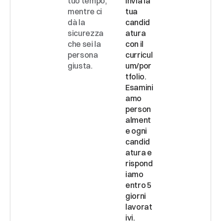
tuo tempo, 
Invia la 
mentre ci 
tua 
dà la 
candid
sicurezza 
atura 
che sei la 
con il 
persona 
curricul
giusta.
um/por
tfolio. 
Esamini
amo 
person
alment
e ogni 
candid
atura e 
rispond
iamo 
entro 5 
giorni 
lavorat