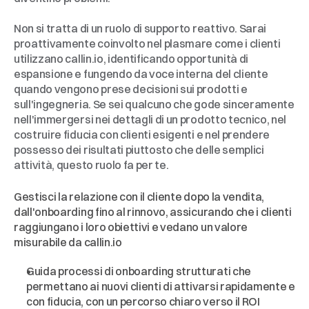
Non si tratta di un ruolo di supporto reattivo. Sarai 
proattivamente coinvolto nel plasmare come i clienti 
utilizzano callin.io, identificando opportunità di 
espansione e fungendo da voce interna del cliente 
quando vengono prese decisioni sui prodotti e 
sull'ingegneria. Se sei qualcuno che gode sinceramente 
nell'immergersi nei dettagli di un prodotto tecnico, nel 
costruire fiducia con clienti esigenti e nel prendere 
possesso dei risultati piuttosto che delle semplici 
attività, questo ruolo fa per te.
Su
cosa
lavorerai
Gestisci la relazione con il cliente dopo la vendita, 
dall'onboarding fino al rinnovo, assicurando che i clienti 
raggiungano i loro obiettivi e vedano un valore 
misurabile da callin.io
Guida processi di onboarding strutturati che 
permettano ai nuovi clienti di attivarsi rapidamente e 
con fiducia, con un percorso chiaro verso il ROI