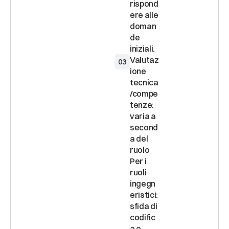
rispond
ere alle 
doman
de 
Valutaz
03
ione 
tecnica
/compe
tenze: 
varia a 
second
a del 
ruolo 
Per i 
ruoli 
ingegn
eristici: 
sfida di 
codific
a o 