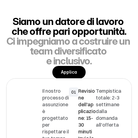
Siamo un datore di lavoro 
che offre pari opportunità.
Ci impegniamo a costruire un 
team diversificato 
e inclusivo.
Applica
Il nostro 
Revisio
Tempistica 
01
PROCE
processo di 
ne 
totale: 2-3 
SSO
assunzione 
dell'ap
settimane 
DI
è 
plicazio
dalla 
SELEZI
progettato 
ne: 15-
domanda 
per 
30 
all'offerta
ONE
rispettare il 
minuti 