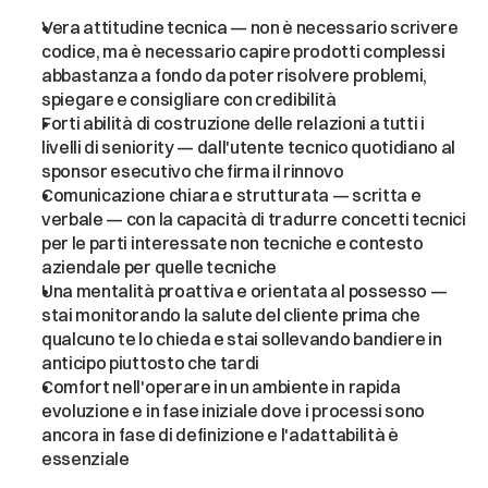
Vera attitudine tecnica — non è necessario scrivere 
codice, ma è necessario capire prodotti complessi 
abbastanza a fondo da poter risolvere problemi, 
spiegare e consigliare con credibilità
Forti abilità di costruzione delle relazioni a tutti i 
livelli di seniority — dall'utente tecnico quotidiano al 
sponsor esecutivo che firma il rinnovo
Comunicazione chiara e strutturata — scritta e 
verbale — con la capacità di tradurre concetti tecnici 
per le parti interessate non tecniche e contesto 
aziendale per quelle tecniche
Una mentalità proattiva e orientata al possesso — 
stai monitorando la salute del cliente prima che 
qualcuno te lo chieda e stai sollevando bandiere in 
anticipo piuttosto che tardi
Comfort nell'operare in un ambiente in rapida 
evoluzione e in fase iniziale dove i processi sono 
ancora in fase di definizione e l'adattabilità è 
essenziale