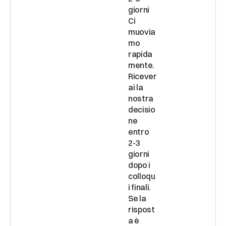
giorni 
Ci 
muovia
mo 
rapida
mente. 
Ricever
ai la 
nostra 
decisio
ne 
entro 
2-3 
giorni 
dopo i 
colloqu
i finali. 
Se la 
rispost
a è 