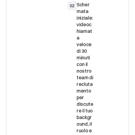
Scher
02
mata 
iniziale: 
videoc
hiamat
a 
veloce 
di 30 
minuti 
con il 
nostro 
team di 
recluta
mento 
per 
discute
re il tuo 
backgr
ound, il 
ruolo e 