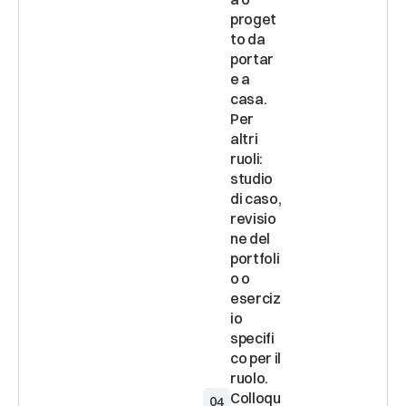
proget
to da 
portar
e a 
casa. 
Per 
altri 
ruoli: 
studio 
di caso, 
revisio
ne del 
portfoli
o o 
eserciz
io 
specifi
co per il 
Colloqu
04