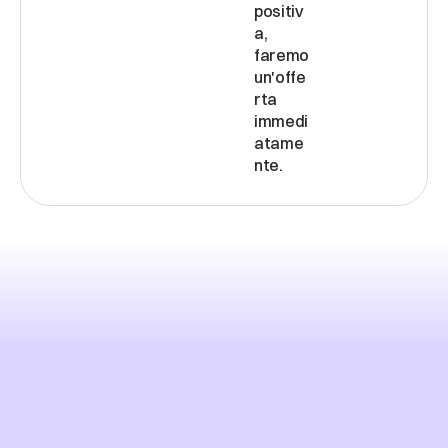
positiv
a, 
faremo 
un'offe
rta 
immedi
atame
LOCALI
E
FUSI
ORARI
Fusi orari preferiti: