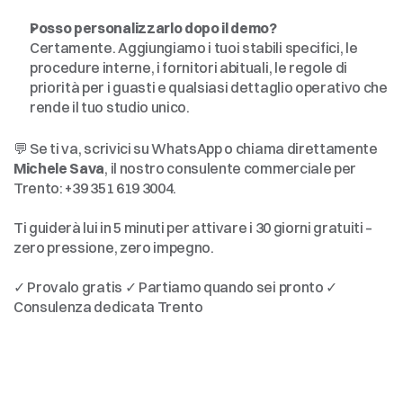
Posso personalizzarlo dopo il demo?
Certamente. Aggiungiamo i tuoi stabili specifici, le 
procedure interne, i fornitori abituali, le regole di 
priorità per i guasti e qualsiasi dettaglio operativo che 
rende il tuo studio unico.
Curioso
di
provarlo
per
il
tuo
ristorante?
💬 Se ti va, scrivici su WhatsApp o chiama direttamente 
Michele Sava
, il nostro consulente commerciale per 
Trento: +39 351 619 3004.
Ti guiderà lui in 5 minuti per attivare i 30 giorni gratuiti – 
zero pressione, zero impegno. 
✓ Provalo gratis ✓ Partiamo quando sei pronto ✓ 
Consulenza dedicata Trento