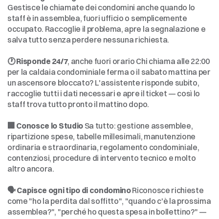
Gestisce le chiamate dei condomini anche quando lo 
staff è in assemblea, fuori ufficio o semplicemente 
occupato. Raccoglie il problema, apre la segnalazione e 
salva tutto senza perdere nessuna richiesta.
🕐 Risponde 24/7
, anche fuori orario Chi chiama alle 22:00 
per la caldaia condominiale ferma o il sabato mattina per 
un ascensore bloccato? L'assistente risponde subito, 
raccoglie tutti i dati necessari e apre il ticket — così lo 
staff trova tutto pronto il mattino dopo.
🏢 Conosce lo Studio
 Sa tutto: gestione assemblee, 
ripartizione spese, tabelle millesimali, manutenzione 
ordinaria e straordinaria, regolamento condominiale, 
contenziosi, procedure di intervento tecnico e molto 
altro ancora.
🗣️ Capisce ogni tipo di condomino
 Riconosce richieste 
come "ho la perdita dal soffitto", "quando c'è la prossima 
assemblea?", "perché ho questa spesa in bollettino?" — 