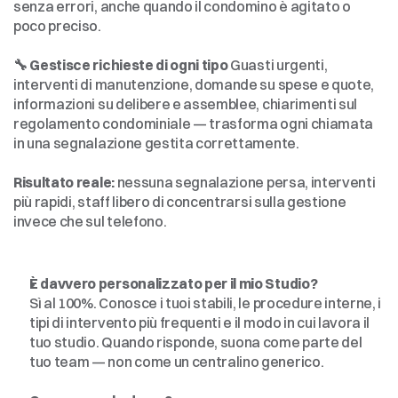
senza errori, anche quando il condomino è agitato o 
poco preciso.
🔧 Gestisce richieste di ogni tipo
 Guasti urgenti, 
interventi di manutenzione, domande su spese e quote, 
informazioni su delibere e assemblee, chiarimenti sul 
regolamento condominiale — trasforma ogni chiamata 
in una segnalazione gestita correttamente.
Risultato reale:
 nessuna segnalazione persa, interventi 
più rapidi, staff libero di concentrarsi sulla gestione 
invece che sul telefono.
Domande
frequenti
sull'Assistente
AI
per
il
tuo
studio
È davvero personalizzato per il mio Studio?
Sì al 100%. Conosce i tuoi stabili, le procedure interne, i 
tipi di intervento più frequenti e il modo in cui lavora il 
tuo studio. Quando risponde, suona come parte del 
tuo team — non come un centralino generico.