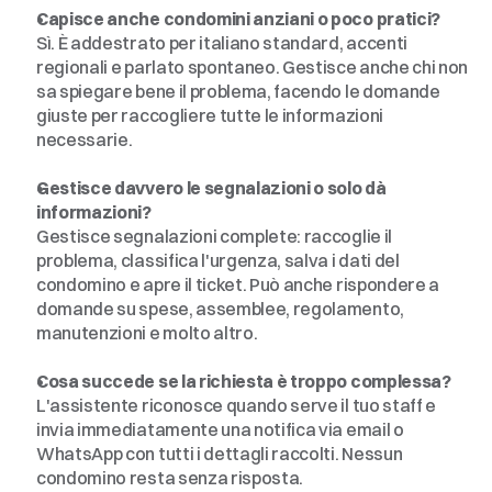
Capisce anche condomini anziani o poco pratici?
Sì. È addestrato per italiano standard, accenti 
regionali e parlato spontaneo. Gestisce anche chi non 
sa spiegare bene il problema, facendo le domande 
giuste per raccogliere tutte le informazioni 
necessarie.
Gestisce davvero le segnalazioni o solo dà 
informazioni?
Gestisce segnalazioni complete: raccoglie il 
problema, classifica l'urgenza, salva i dati del 
condomino e apre il ticket. Può anche rispondere a 
domande su spese, assemblee, regolamento, 
manutenzioni e molto altro.
Cosa succede se la richiesta è troppo complessa?
L'assistente riconosce quando serve il tuo staff e 
invia immediatamente una notifica via email o 
WhatsApp con tutti i dettagli raccolti. Nessun 
condomino resta senza risposta.