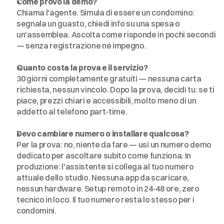
Come provo la demo?
Chiama l'agente. Simula di essere un condomino: 
segnala un guasto, chiedi info su una spesa o 
un'assemblea. Ascolta come risponde in pochi secondi 
— senza registrazione né impegno.
Quanto costa la prova e il servizio?
30 giorni completamente gratuiti — nessuna carta 
richiesta, nessun vincolo. Dopo la prova, decidi tu: se ti 
piace, prezzi chiari e accessibili, molto meno di un 
addetto al telefono part-time.
Devo cambiare numero o installare qualcosa?
Per la prova: no, niente da fare — usi un numero demo 
dedicato per ascoltare subito come funziona. In 
produzione: l'assistente si collega al tuo numero 
attuale dello studio. Nessuna app da scaricare, 
nessun hardware. Setup remoto in 24-48 ore, zero 
tecnico in loco. Il tuo numero resta lo stesso per i 
condomini.