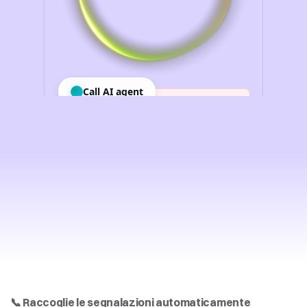
Cosa
fa
il
tuo
Assistente
AI?
📞 Raccoglie le segnalazioni automaticamente