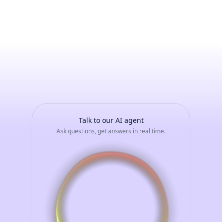
MARISA
LANZEROTTI
-
Avvia
una
conversazione
con
il
tuo
assistente
AI